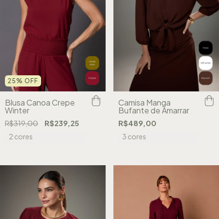
25
%
OFF
Blusa Canoa Crepe
Camisa Manga
Winter
Bufante de Amarrar
R$319,00
R$239,25
R$489,00
2 cores
3 cores