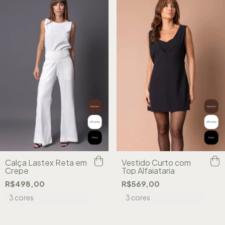
Calça Lastex Reta em
Vestido Curto com
Crepe
Top Alfaiataria
R$498,00
R$569,00
3 cores
3 cores