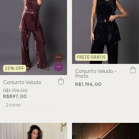
FRETE GRÁTIS
25
%
OFF
Conjunto Veludo -
Preto
Conjunto Veludo
R$1.196,00
R$1.196,00
R$897,00
2 cores