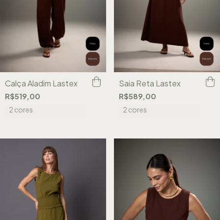
Calça Aladim Lastex
Saia Reta Lastex
R$519,00
R$589,00
2 cores
2 cores