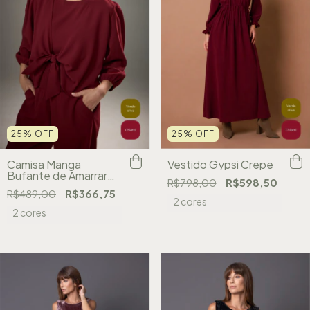
25
%
OFF
25
%
OFF
Camisa Manga
Vestido Gypsi Crepe
Bufante de Amarrar
R$798,00
R$598,50
Winter
R$489,00
R$366,75
2 cores
2 cores