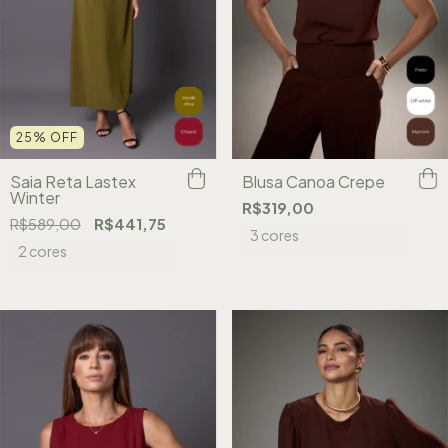
25
%
OFF
Saia Reta Lastex
Blusa Canoa Crepe
Winter
R$319,00
R$589,00
R$441,75
3 cores
2 cores