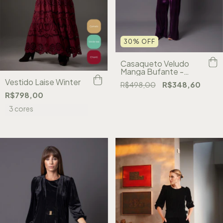
30
%
OFF
Casaqueto Veludo
Manga Bufante -
Violeta
Vestido Laise Winter
R$498,00
R$348,60
R$798,00
3 cores