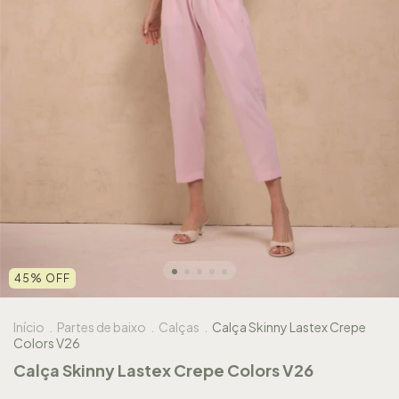
45
%
OFF
Início
.
Partes de baixo
.
Calças
.
Calça Skinny Lastex Crepe
Colors V26
Calça Skinny Lastex Crepe Colors V26