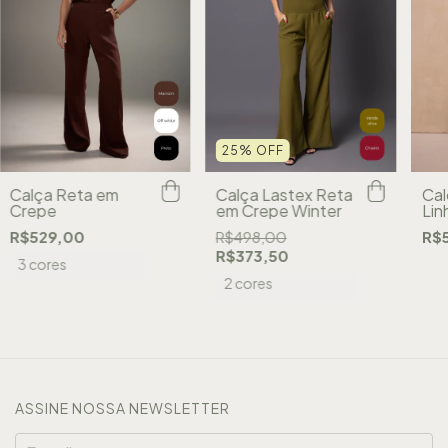
25
%
OFF
Cal
Calça Reta em
Calça Lastex Reta
Lin
Crepe
em Crepe Winter
Neu
R$
R$529,00
R$498,00
R$373,50
3 cores
2 cores
ASSINE NOSSA NEWSLETTER