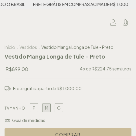
ASIL
FRETE GRÁTIS EM COMPRAS ACIMA DE R$ 1.000
PRIMEIR
0
Início
.
Vestidos
.
Vestido Manga Longa de Tule - Preto
Vestido Manga Longa de Tule - Preto
R$899,00
4
x de
R$224,75
sem juros
Frete grátis
a partir de
R$1.000,00
P
M
G
TAMANHO
Guia de medidas