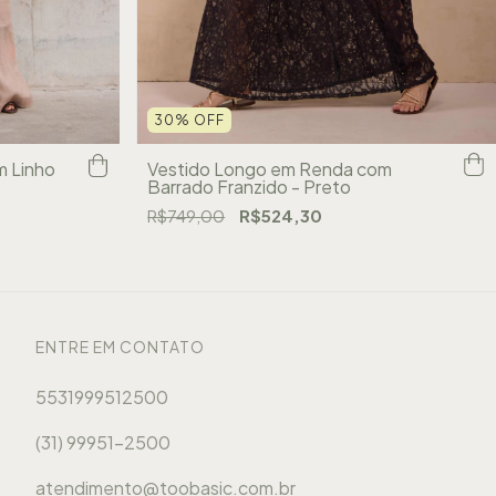
30
%
OFF
Vestido Longo em Renda com
m Linho
Barrado Franzido - Preto
R$749,00
R$524,30
ENTRE EM CONTATO
5531999512500
(31) 99951-2500
atendimento@toobasic.com.br